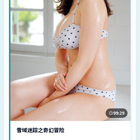
99:29
雪域迷踪之奇幻冒险