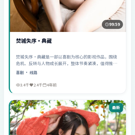
99:59
焚城失序·典藏
焚城失序·典藏是一部以喜剧为核心的影视作品，围绕
危机、反转与人物成长展开，整体节奏紧凑，值得推荐
观看。
喜剧
· 线路
3.4千
2.4千
4年前
最新