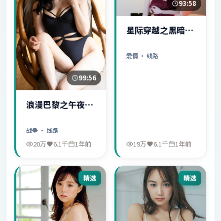
93:58
星际穿越之黑暗秘
密
爱情
· 线路
99:56
浪漫巴黎之午夜惊
魂
战争
· 线路
20万
6.1千
1年前
19万
6.1千
1年前
精选
精选