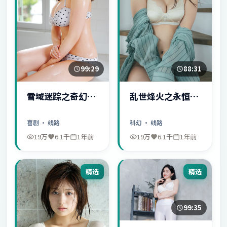
99:29
88:31
雪域迷踪之奇幻冒
乱世烽火之永恒爱
险
情
喜剧
· 线路
科幻
· 线路
19万
6.1千
1年前
19万
6.1千
1年前
精选
精选
99:35