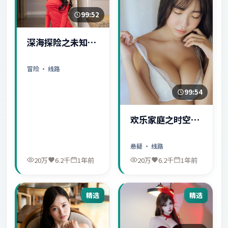
99:52
深海探险之未知世
界
冒险
· 线路
99:54
欢乐家庭之时空守
护者
悬疑
· 线路
20万
6.2千
1年前
20万
6.2千
1年前
精选
精选