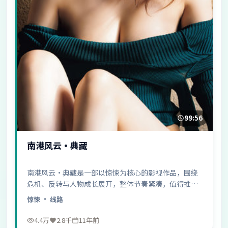
99:56
南港风云·典藏
南港风云·典藏是一部以惊悚为核心的影视作品，围绕
危机、反转与人物成长展开，整体节奏紧凑，值得推荐
观看。
惊悚
· 线路
4.4万
2.8千
11年前