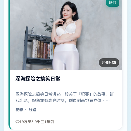
热门
99:35
深海探险之搞笑日常
深海探险之搞笑日常讲述一段关于「犯罪」的故事，群
戏出彩，配角亦有高光时刻，群像刻画饱满立体……
犯罪
· 线路
19万
5.9千
1年前