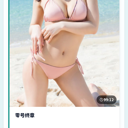
99:12
零号终章