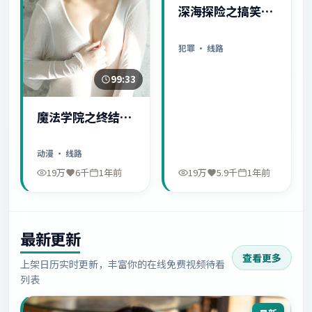
深海探险之搞笑日
常
犯罪
· 线路
99:33
魔法学院之终结序
幕
动漫
· 线路
19万
6千
1年前
19万
5.9千
1年前
最新更新
查看更多
上架日历实时更新，丰富你的在线免费视频待看
列表