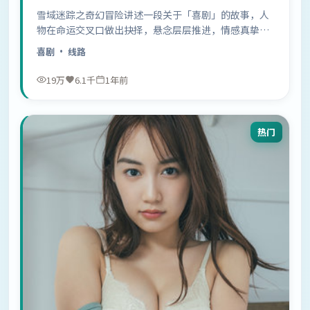
雪域迷踪之奇幻冒险讲述一段关于「喜剧」的故事，人
物在命运交叉口做出抉择，悬念层层推进，情感真挚动
人……
喜剧
· 线路
19万
6.1千
1年前
热门