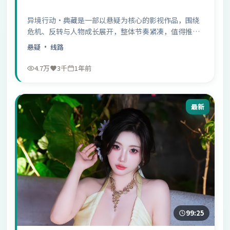
异境行动·典藏是一部以悬疑为核心的影视作品，围绕
危机、反转与人物成长展开，整体节奏紧凑，值得推荐
观看。
悬疑
· 线路
4.7万
3千
1年前
最新
99:25