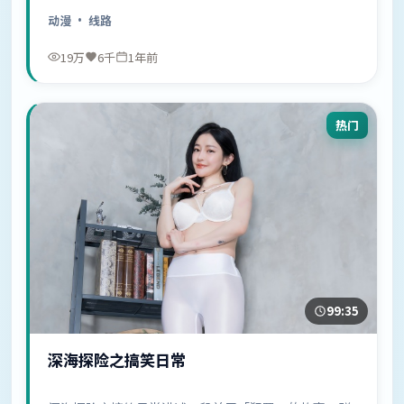
中……
动漫
· 线路
19万
6千
1年前
热门
99:35
深海探险之搞笑日常