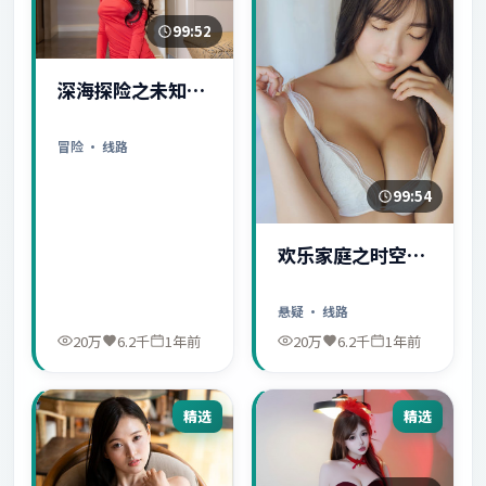
99:52
深海探险之未知世
界
冒险
· 线路
99:54
欢乐家庭之时空守
护者
悬疑
· 线路
20万
6.2千
1年前
20万
6.2千
1年前
精选
精选