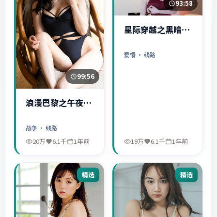
93:58
星际穿越之黑暗秘
密
爱情
· 线路
99:56
浪漫巴黎之午夜惊
魂
战争
· 线路
20万
6.1千
1年前
19万
6.1千
1年前
精选
精选