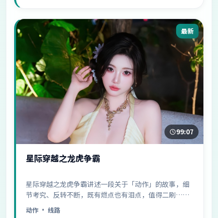
最新
99:07
星际穿越之龙虎争霸
星际穿越之龙虎争霸讲述一段关于「动作」的故事，细
节考究、反转不断，既有燃点也有泪点，值得二刷……
动作
· 线路