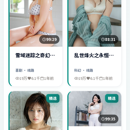
99:29
88:31
雪域迷踪之奇幻冒
乱世烽火之永恒爱
险
情
喜剧
· 线路
科幻
· 线路
19万
6.1千
1年前
19万
6.1千
1年前
精选
精选
99:35