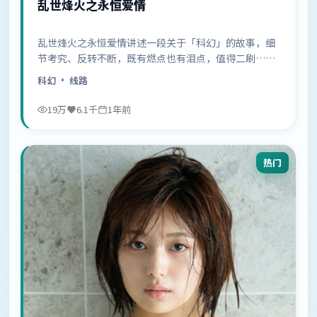
乱世烽火之永恒爱情
乱世烽火之永恒爱情讲述一段关于「科幻」的故事，细
节考究、反转不断，既有燃点也有泪点，值得二刷……
科幻
· 线路
19万
6.1千
1年前
热门