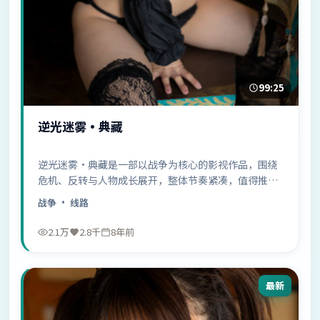
99:25
逆光迷雾·典藏
逆光迷雾·典藏是一部以战争为核心的影视作品，围绕
危机、反转与人物成长展开，整体节奏紧凑，值得推荐
观看。
战争
· 线路
2.1万
2.8千
8年前
最新