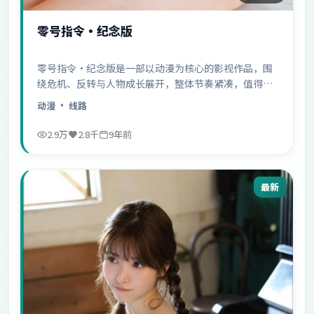
零号指令·纪念版
零号指令·纪念版是一部以动漫为核心的影视作品，围
绕危机、反转与人物成长展开，整体节奏紧凑，值得推
荐观看。
动漫
· 线路
2.9万
2.8千
9年前
最新