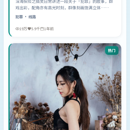
深海探险之搞笑日常讲述一段关于「犯罪」的故事，群
戏出彩，配角亦有高光时刻，群像刻画饱满立体……
犯罪
· 线路
19万
5.9千
1年前
热门