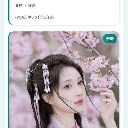
喜剧
· 线路
5.8万
3.6千
2年前
最新