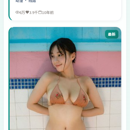
动漫
· 线路
6万
3.9千
10年前
最新