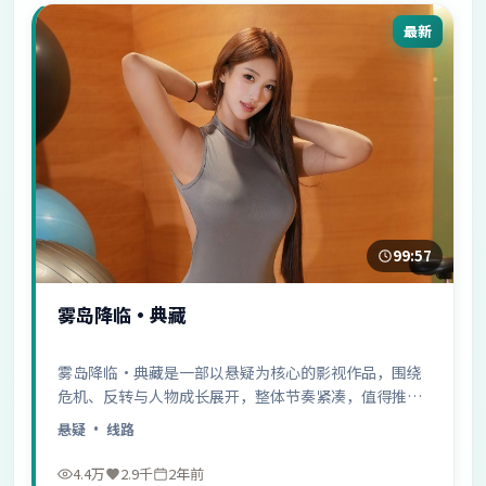
最新
99:57
雾岛降临·典藏
雾岛降临·典藏是一部以悬疑为核心的影视作品，围绕
危机、反转与人物成长展开，整体节奏紧凑，值得推荐
观看。
悬疑
· 线路
4.4万
2.9千
2年前