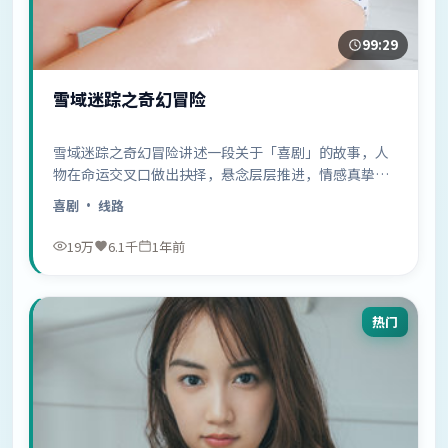
99:29
雪域迷踪之奇幻冒险
雪域迷踪之奇幻冒险讲述一段关于「喜剧」的故事，人
物在命运交叉口做出抉择，悬念层层推进，情感真挚动
人……
喜剧
· 线路
19万
6.1千
1年前
热门