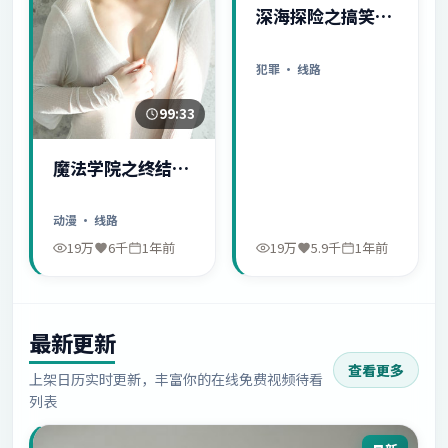
深海探险之搞笑日
常
犯罪
· 线路
99:33
魔法学院之终结序
幕
动漫
· 线路
19万
6千
1年前
19万
5.9千
1年前
最新更新
查看更多
上架日历实时更新，丰富你的在线免费视频待看
列表